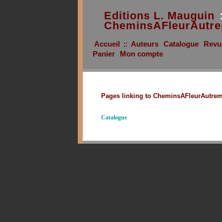
Editions L. Mauguin
CheminsAFleurAutre
Accueil
::
Auteurs
Catalogue
Revu
Panier
Mon compte
Pages linking to CheminsAFleurAutre
Catalogue