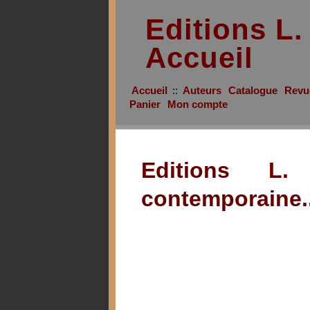
Editions L
Accueil
Accueil
::
Auteurs
Catalogue
Revu
Panier
Mon compte
Editions L.
contemporaine..