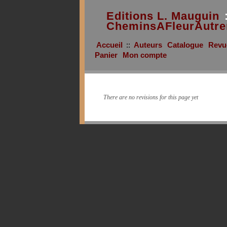
Editions L. Mauguin
CheminsAFleurAutre
Accueil
::
Auteurs
Catalogue
Revu
Panier
Mon compte
There are no revisions for this page yet