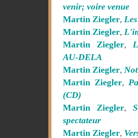
venir; voire venue
Martin Ziegler
,
Les
Martin Ziegler
,
L'i
Martin Ziegler
,
AU-DELA
Martin Ziegler
,
Not
Martin Ziegler
,
Pa
(CD)
Martin Ziegler
,
S
spectateur
Martin Ziegler
,
Ver