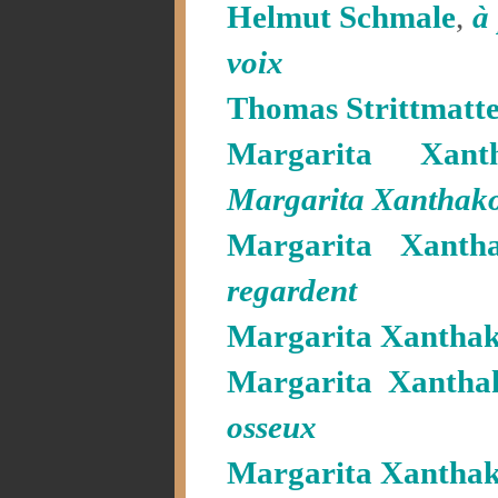
Helmut Schmale
,
à
voix
Thomas Strittmatt
Margarita Xant
Margarita Xanthak
Margarita Xanth
regardent
Margarita Xantha
Margarita Xantha
osseux
Margarita Xantha