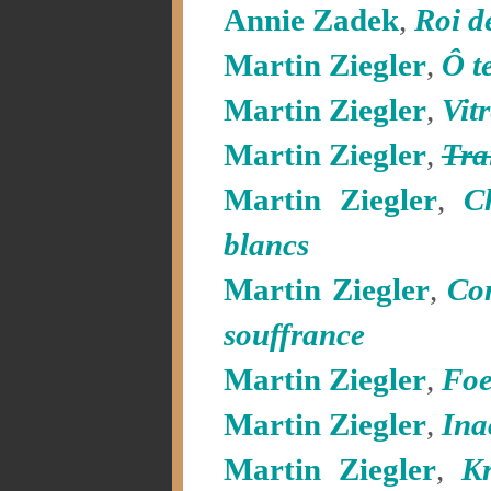
Annie Zadek
,
Roi de
Martin Ziegler
,
Ô t
Martin Ziegler
,
Vitr
Martin Ziegler
,
Tra
Martin Ziegler
,
C
blancs
Martin Ziegler
,
Com
souffrance
Martin Ziegler
,
Foe
Martin Ziegler
,
Ina
Martin Ziegler
,
Kr