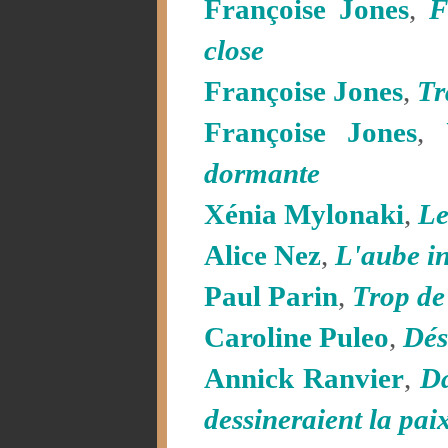
Françoise Jones
,
F
close
Françoise Jones
,
Tr
Françoise Jones
,
dormante
Xénia Mylonaki
,
Le
Alice Nez
,
L'aube in
Paul Parin
,
Trop de
Caroline Puleo
,
Dés
Annick Ranvier
,
Da
dessineraient la pai