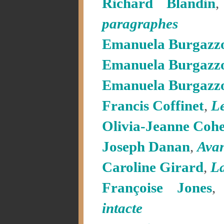
Richard Blandin
paragraphes
Emanuela Burgazzo
Emanuela Burgazzo
Emanuela Burgazzo
Francis Coffinet
,
Le
Olivia-Jeanne Coh
Joseph Danan
,
Avan
Caroline Girard
,
La
Françoise Jones
intacte