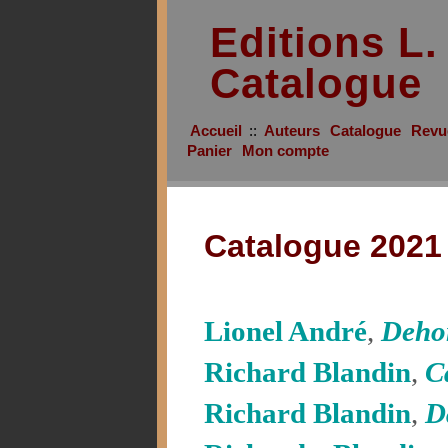
Editions L
Catalogue
Accueil
::
Auteurs
Catalogue
Revu
Panier
Mon compte
Catalogue 2021
Lionel André
,
Dehor
Richard Blandin
,
C
Richard Blandin
,
D