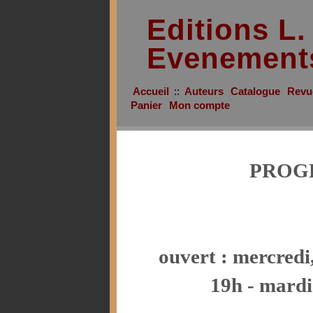
Editions L
Evenement
Accueil
::
Auteurs
Catalogue
Revu
Panier
Mon compte
PROG
ouvert : mercredi,
19h - mardi