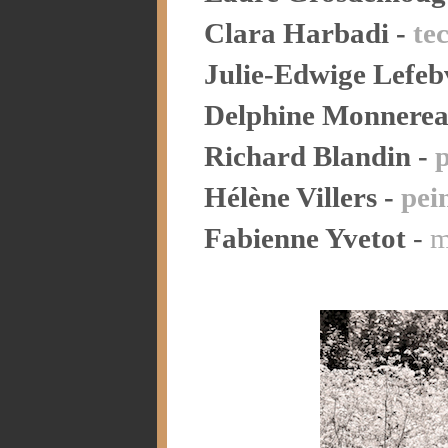
Clara Harbadi -
te
Julie-Edwige Lefeb
Delphine Monnerea
Richard Blandin -
Hélène Villers -
pei
Fabienne Yvetot
-
m