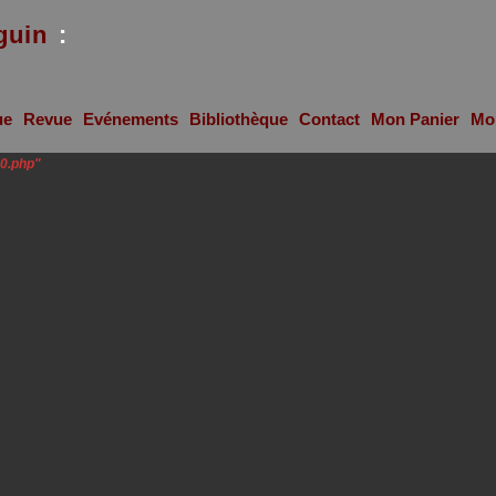
guin
:
ue
Revue
Evénements
Bibliothèque
Contact
Mon Panier
Mo
0.php"