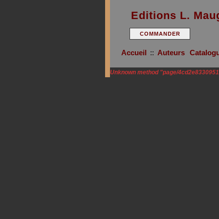
Editions L. Mau
COMMANDER
Accueil
::
Auteurs
Catalog
Unknown method "page/4cd2e8330951