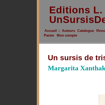
Editions L
UnSursisDe
Accueil
::
Auteurs
Catalogue
Revu
Panier
Mon compte
Un sursis de tr
Margarita Xantha