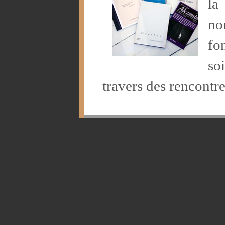
la
no
fo
so
travers des rencontre