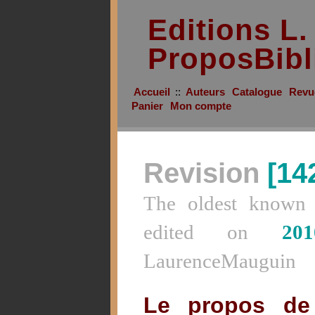
Editions L
ProposBibl
Accueil
::
Auteurs
Catalogue
Revu
Panier
Mon compte
Revision
[14
The oldest known 
edited on
201
LaurenceMauguin
Le propos de 