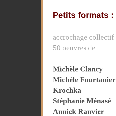
Petits formats 
accrochage collectif
50 oeuvres de
Michèle Clancy
Michèle Fourtanier
Krochka
Stéphanie Ménasé
Annick Ranvier