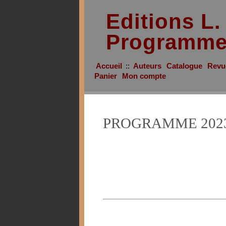
Editions L
Programme
Accueil
::
Auteurs
Catalogue
Revu
Panier
Mon compte
PROGRAMME 202