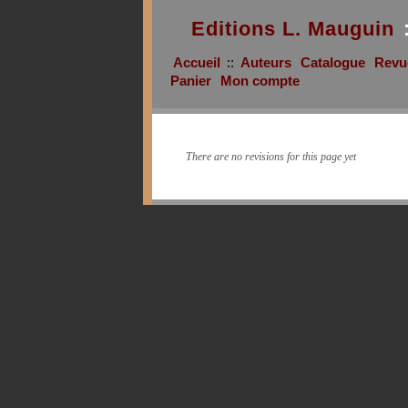
Editions L. Mauguin
Accueil
::
Auteurs
Catalogue
Revu
Panier
Mon compte
There are no revisions for this page yet