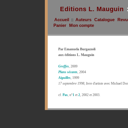
Editions L. Mauguin
Accueil
::
Auteurs
Catalogue
Revu
Panier
Mon compte
Par Emanuela Burgazzoli
aux éditions L. Mauguin
Greffes
, 2009
Plans sécants
, 2004
Aiguilles
, 1999
17 septembre 1998
, livre d'artiste avec Michael D
cf.
Pas
, n°
1
et
2
, 2002 et 2003.