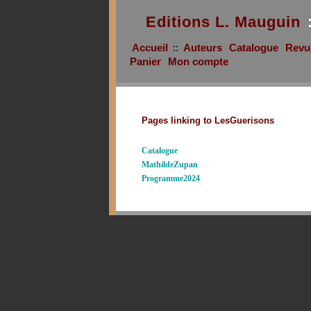
Editions L. Mauguin
Accueil
::
Auteurs
Catalogue
Revu
Panier
Mon compte
Pages linking to LesGuerisons
Catalogue
MathildeZupan
Programme2024