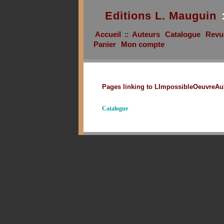
Editions L. Mauguin
Accueil
::
Auteurs
Catalogue
Revu
Panier
Mon compte
Pages linking to LImpossibleOeuvreAu
Catalogue