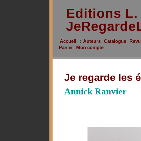
Editions L
JeRegardeL
Accueil
::
Auteurs
Catalogue
Revu
Panier
Mon compte
Je regarde les é
Annick Ranvier