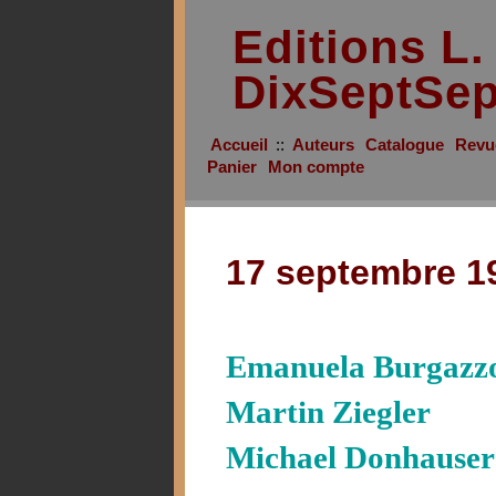
Editions L
DixSeptSe
Accueil
::
Auteurs
Catalogue
Revu
Panier
Mon compte
17 septembre 1
Emanuela Burgazzo
Martin Ziegler
Michael Donhauser